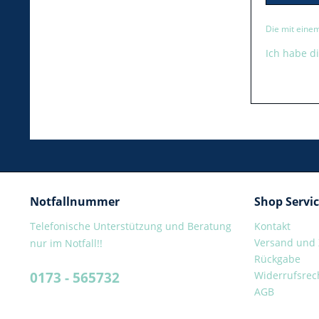
Die mit einem
Ich habe d
Notfallnummer
Shop Servi
Telefonische Unterstützung und Beratung
Kontakt
Versand und
nur im Notfall!!
Rückgabe
0173 - 565732
Widerrufsrec
AGB