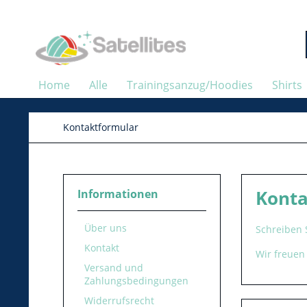
Home
Alle
Trainingsanzug/Hoodies
Shirts
Kontaktformular
Konta
Informationen
Über uns
Schreiben S
Kontakt
Wir freuen
Versand und
Zahlungsbedingungen
Widerrufsrecht