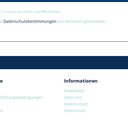
 * markierten Felder sind Pflichtfelder.
ie
Datenschutzbestimmungen
zur Kenntnis genommen.
ce
Informationen
Newsletter
 Zahlungsbedingungen
Über uns
Datenschutz
ht
Impressum